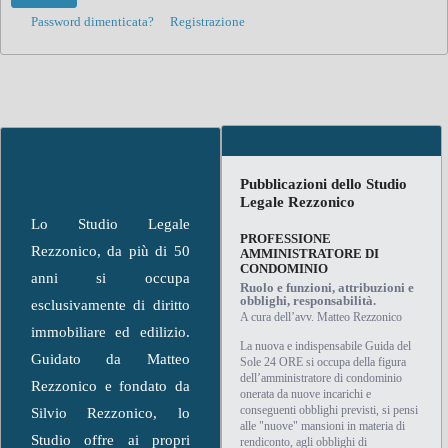
Password dimenticata?
Registrazione
Pubblicazioni dello Studio
Legale Rezzonico
Lo Studio Legale
PROFESSIONE
Rezzonico, da più di 50
AMMINISTRATORE DI
CONDOMINIO
anni si occupa
Ruolo e funzioni, attribuzioni e
obblighi, responsabilità.
esclusivamente di diritto
A cura dell’avv. Matteo Rezzonico
immobiliare ed edilizio.
La nuova e indispensabile Guida del
Guidato da Matteo
Sole 24 ORE si occupa della figura
dell’amministratore di condominio
Rezzonico e fondato da
onerata da nuove incarichi e
conseguenti obblighi previsti, si pensi
Silvio Rezzonico, lo
alle "nuove" mansioni in materia di
Studio offre ai propri
rendiconto, agli obblighi di