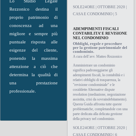
Lo Studio Legale
SOLE24ORE | OTTOBRE 2020 |
Rezzonico destina il
CASA E CONDOMINIO | 5
proprio patrimonio di
conoscenza ad una
ADEMPIMENTI FISCALI
CONTABILITA’ E REVISIONE
migliore e sempre più
NEL CONDOMINIO
puntuale risposta alle
Obblighi, regole e procedure
per la gestione patrimoniale del
esigenze del cliente,
condominio.
A cura dell’avv. Matteo Rezzonico
ponendo la massima
Amministrare un condominio
attenzione a ciò che
significa padroneggiarne gli
determina la qualità di
adempimenti fiscali, la contabilità e i
relativi obblighi di trasparenza, la
una prestazione
"revisione condominiale" e le
cosiddette Alternative dispute
professionale.
resolution (mediazione, negoziazione
assistita, crisi da sovraindebitamento).
Questa Guida affronta tutte queste
problematiche, completandole con una
parte dedicata alla delicata gestione
della privacy nel condominio.
SOLE24ORE | OTTOBRE 2020 |
CASA E CONDOMINIO | 6