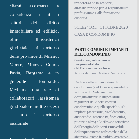
trasparenza nella gestione,
clienti assistenza e
all'assicurazione per la responsabilità
professionale e alla formazione
consulenza in tutti i
continua.
settori del diritto
SOLE24ORE | OTTOBRE 2020 |
immobiliare ed edilizio,
CASA E CONDOMINIO | 4
oltre all’assistenza
giudiziale sul territorio
PARTI COMUNI E IMPIANTI
DEL CONDOMINIO
delle province di Milano,
Gestione, soluzioni e
responsabilità
Varese, Monza, Como,
dell’amministratore.
Pavia, Bergamo e in
A cura dell’avv. Matteo Rezzonico
generale lombardo.
Dedicata all'amministratore di
condominio (e al terzo responsabile),
Mediante una rete di
la Guida del Sole analizza
dettagliatamente le disposizioni
collaboratori l'assistenza
regolatrici delle parti comuni
giudiziale è inoltre estesa
condominiali e quelle speciali sugli
impianti (ascensore, riscaldamento,
a tutto il territorio
antincendio, antenne tv, fibra ottica,
piscine e altro) e le rilevanti tematiche
nazionale.
dell’energia delle fonti rinnovabili,
dell'inquinamento ambientale e della
sicurezza, anche in ambito lavorativo.