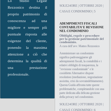
Lo Studio Legale
SOLE24ORE | OTTOBRE 2020 |
Rezzonico destina il
CASA E CONDOMINIO | 5
proprio patrimonio di
conoscenza ad una
ADEMPIMENTI FISCALI
CONTABILITA’ E REVISIONE
migliore e sempre più
NEL CONDOMINIO
puntuale risposta alle
Obblighi, regole e procedure
per la gestione patrimoniale del
esigenze del cliente,
condominio.
A cura dell’avv. Matteo Rezzonico
ponendo la massima
Amministrare un condominio
attenzione a ciò che
significa padroneggiarne gli
determina la qualità di
adempimenti fiscali, la contabilità e i
relativi obblighi di trasparenza, la
una prestazione
"revisione condominiale" e le
cosiddette Alternative dispute
professionale.
resolution (mediazione, negoziazione
assistita, crisi da sovraindebitamento).
Questa Guida affronta tutte queste
problematiche, completandole con una
parte dedicata alla delicata gestione
della privacy nel condominio.
SOLE24ORE | OTTOBRE 2020 |
CASA E CONDOMINIO | 6