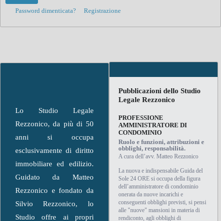
Password dimenticata?
Registrazione
Pubblicazioni dello Studio
Legale Rezzonico
Lo Studio Legale
PROFESSIONE
Rezzonico, da più di 50
AMMINISTRATORE DI
CONDOMINIO
anni si occupa
Ruolo e funzioni, attribuzioni e
obblighi, responsabilità.
esclusivamente di diritto
A cura dell’avv. Matteo Rezzonico
immobiliare ed edilizio.
La nuova e indispensabile Guida del
Guidato da Matteo
Sole 24 ORE si occupa della figura
dell’amministratore di condominio
Rezzonico e fondato da
onerata da nuove incarichi e
conseguenti obblighi previsti, si pensi
Silvio Rezzonico, lo
alle "nuove" mansioni in materia di
Studio offre ai propri
rendiconto, agli obblighi di