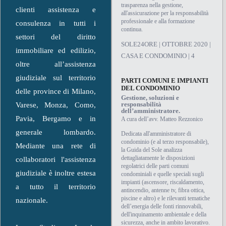
trasparenza nella gestione,
clienti assistenza e
all'assicurazione per la responsabilità
professionale e alla formazione
consulenza in tutti i
continua.
settori del diritto
SOLE24ORE | OTTOBRE 2020 |
immobiliare ed edilizio,
CASA E CONDOMINIO | 4
oltre all’assistenza
giudiziale sul territorio
PARTI COMUNI E IMPIANTI
DEL CONDOMINIO
delle province di Milano,
Gestione, soluzioni e
responsabilità
Varese, Monza, Como,
dell’amministratore.
Pavia, Bergamo e in
A cura dell’avv. Matteo Rezzonico
generale lombardo.
Dedicata all'amministratore di
condominio (e al terzo responsabile),
Mediante una rete di
la Guida del Sole analizza
dettagliatamente le disposizioni
collaboratori l'assistenza
regolatrici delle parti comuni
giudiziale è inoltre estesa
condominiali e quelle speciali sugli
impianti (ascensore, riscaldamento,
a tutto il territorio
antincendio, antenne tv, fibra ottica,
piscine e altro) e le rilevanti tematiche
nazionale.
dell’energia delle fonti rinnovabili,
dell'inquinamento ambientale e della
sicurezza, anche in ambito lavorativo.