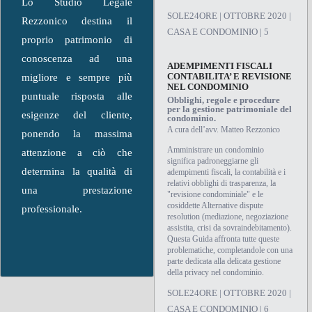
Lo Studio Legale
SOLE24ORE | OTTOBRE 2020 |
Rezzonico destina il
CASA E CONDOMINIO | 5
proprio patrimonio di
conoscenza ad una
ADEMPIMENTI FISCALI
CONTABILITA’ E REVISIONE
migliore e sempre più
NEL CONDOMINIO
puntuale risposta alle
Obblighi, regole e procedure
per la gestione patrimoniale del
esigenze del cliente,
condominio.
A cura dell’avv. Matteo Rezzonico
ponendo la massima
Amministrare un condominio
attenzione a ciò che
significa padroneggiarne gli
determina la qualità di
adempimenti fiscali, la contabilità e i
relativi obblighi di trasparenza, la
una prestazione
"revisione condominiale" e le
cosiddette Alternative dispute
professionale.
resolution (mediazione, negoziazione
assistita, crisi da sovraindebitamento).
Questa Guida affronta tutte queste
problematiche, completandole con una
parte dedicata alla delicata gestione
della privacy nel condominio.
SOLE24ORE | OTTOBRE 2020 |
CASA E CONDOMINIO | 6