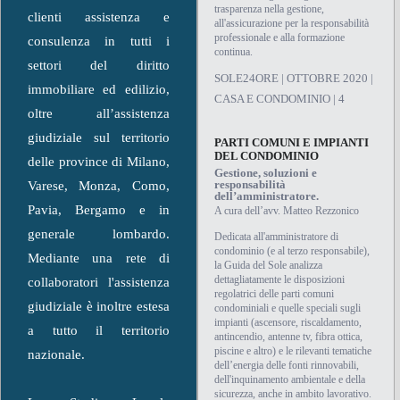
trasparenza nella gestione,
clienti assistenza e
all'assicurazione per la responsabilità
professionale e alla formazione
consulenza in tutti i
continua.
settori del diritto
SOLE24ORE | OTTOBRE 2020 |
immobiliare ed edilizio,
CASA E CONDOMINIO | 4
oltre all’assistenza
giudiziale sul territorio
PARTI COMUNI E IMPIANTI
DEL CONDOMINIO
delle province di Milano,
Gestione, soluzioni e
responsabilità
Varese, Monza, Como,
dell’amministratore.
Pavia, Bergamo e in
A cura dell’avv. Matteo Rezzonico
generale lombardo.
Dedicata all'amministratore di
condominio (e al terzo responsabile),
Mediante una rete di
la Guida del Sole analizza
dettagliatamente le disposizioni
collaboratori l'assistenza
regolatrici delle parti comuni
giudiziale è inoltre estesa
condominiali e quelle speciali sugli
impianti (ascensore, riscaldamento,
a tutto il territorio
antincendio, antenne tv, fibra ottica,
piscine e altro) e le rilevanti tematiche
nazionale.
dell’energia delle fonti rinnovabili,
dell'inquinamento ambientale e della
sicurezza, anche in ambito lavorativo.