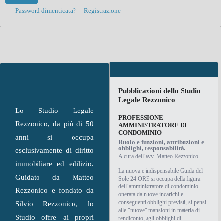
Password dimenticata?
Registrazione
Pubblicazioni dello Studio
Legale Rezzonico
Lo Studio Legale
PROFESSIONE
Rezzonico, da più di 50
AMMINISTRATORE DI
CONDOMINIO
anni si occupa
Ruolo e funzioni, attribuzioni e
obblighi, responsabilità.
esclusivamente di diritto
A cura dell’avv. Matteo Rezzonico
immobiliare ed edilizio.
La nuova e indispensabile Guida del
Guidato da Matteo
Sole 24 ORE si occupa della figura
dell’amministratore di condominio
Rezzonico e fondato da
onerata da nuove incarichi e
conseguenti obblighi previsti, si pensi
Silvio Rezzonico, lo
alle "nuove" mansioni in materia di
Studio offre ai propri
rendiconto, agli obblighi di