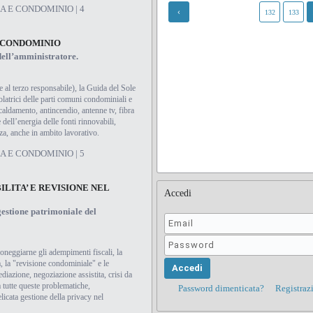
A E CONDOMINIO | 4
132
133
L CONDOMINIO
dell’amministratore.
 al terzo responsabile), la Guida del Sole
olatrici delle parti comuni condominiali e
scaldamento, antincendio, antenne tv, fibra
e dell’energia delle fonti rinnovabili,
za, anche in ambito lavorativo.
A E CONDOMINIO | 5
LITA’ E REVISIONE NEL
Accedi
gestione patrimoniale del
neggiarne gli adempimenti fiscali, la
za, la "revisione condominiale" e le
diazione, negoziazione assistita, crisi da
tutte queste problematiche,
Password dimenticata?
Registraz
licata gestione della privacy nel