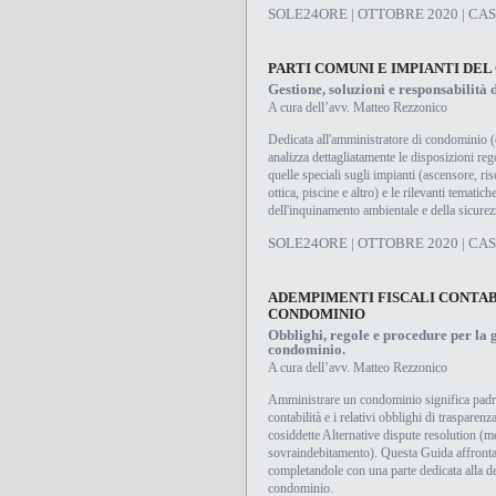
SOLE24ORE | OTTOBRE 2020 | CAS
PARTI COMUNI E IMPIANTI DE
Gestione, soluzioni e responsabilità 
A cura dell’avv. Matteo Rezzonico
Dedicata all'amministratore di condominio (e
analizza dettagliatamente le disposizioni reg
quelle speciali sugli impianti (ascensore, ri
ottica, piscine e altro) e le rilevanti tematich
dell'inquinamento ambientale e della sicurez
SOLE24ORE | OTTOBRE 2020 | CAS
ADEMPIMENTI FISCALI CONTABI
CONDOMINIO
Obblighi, regole e procedure per la 
condominio.
A cura dell’avv. Matteo Rezzonico
Amministrare un condominio significa padro
contabilità e i relativi obblighi di trasparen
cosiddette Alternative dispute resolution (me
sovraindebitamento). Questa Guida affronta 
completandole con una parte dedicata alla de
condominio.