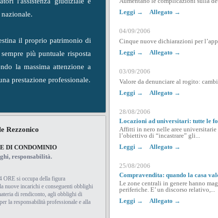
Aumentano le complicazioni sulla det
tori l'assistenza giudiziale è
Leggi →
Allegato →
io nazionale.
04/09/2006
tina il proprio patrimonio di
Cinque nuove dichiarazioni per l’app
Leggi →
Allegato →
sempre più puntuale risposta
nendo la massima attenzione a
03/09/2006
 una prestazione professionale.
Valore da denunciare al rogito: cambi
Leggi →
Allegato →
28/08/2006
Locazioni ad universitari: tutte le 
le Rezzonico
Affitti in nero nelle aree universitari
l’obiettivo di “incastrare” gli...
Leggi →
Allegato →
E DI CONDOMINIO
ghi, responsabilità.
25/08/2006
Compravendita: quando la casa vale
4 ORE si occupa della figura
Le zone centrali in genere hanno magg
a nuove incarichi e conseguenti obblighi
periferiche. E’ un discorso relativo,...
ateria di rendiconto, agli obblighi di
Leggi →
Allegato →
per la responsabilità professionale e alla