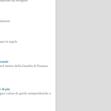
razione sul recupero
altatore
ano le regole
formule
e nel mirino della Guardia di Finanza:
 di più
ior valore di quelle semiperiferiche o