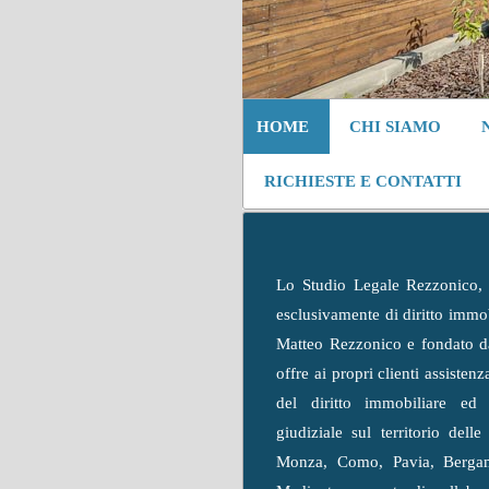
HOME
CHI SIAMO
RICHIESTE E CONTATTI
Lo Studio Legale Rezzonico, 
esclusivamente di diritto immob
Matteo Rezzonico e fondato da
offre ai propri clienti assistenz
del diritto immobiliare ed ed
giudiziale sul territorio dell
Monza, Como, Pavia, Bergam