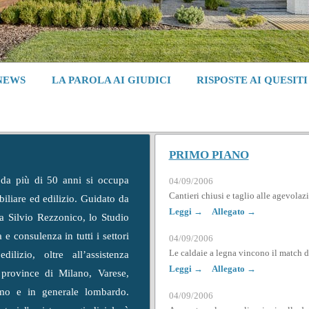
NEWS
LA PAROLA AI GIUDICI
RISPOSTE AI QUESITI
PRIMO PIANO
da più di 50 anni si occupa
04/09/2006
Cantieri chiusi e taglio alle agevolazi
iliare ed edilizio. Guidato da
Leggi →
Allegato →
 Silvio Rezzonico, lo Studio
a e consulenza in tutti i settori
04/09/2006
Le caldaie a legna vincono il match 
ilizio, oltre all’assistenza
Leggi →
Allegato →
e province di Milano, Varese,
o e in generale lombardo.
04/09/2006