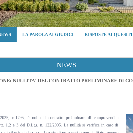
NEWS
LA PAROLA AI GIUDICI
RISPOSTE AI QUESITI
NEWS
ONE: NULLITA' DEL CONTRATTO PRELIMINARE DI C
2025, n.1795, è nullo il contratto preliminare di compravendita
tt. 1,2 e 3 del D.Lgs. n. 122/2005. La nullità si verifica in caso di
o di rilascio della stessa da parte di un soggetto non abilitato, ovvero