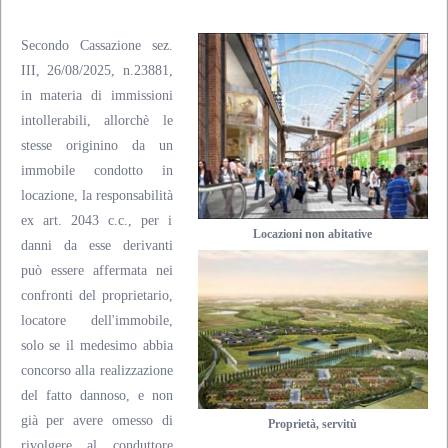
Secondo Cassazione sez.
III, 26/08/2025, n.23881,
in materia di immissioni
intollerabili, allorchè le
stesse originino da un
immobile condotto in
locazione, la responsabilità
ex art. 2043 c.c., per i
Locazioni non abitative
danni da esse derivanti
può essere affermata nei
confronti del proprietario,
locatore dell'immobile,
solo se il medesimo abbia
concorso alla realizzazione
del fatto dannoso, e non
già per avere omesso di
Proprietà, servitù
rivolgere al conduttore