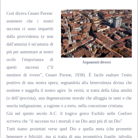
Così diceva Cesare Pavese:
sostenere che i nostri
successi ci sono impartiti
dalla provvidenza (e non
dall'astuzia) è un'astuzia di
più per aumentare ai nostri
occhi l'importanza di
Argomenti diversi
questi successi (“il
mestiere di vivere”, Cesare Pavese, 1938). È facile esaltare l'esito
positivo di una nostra opera, segnandola alla benevolenza divina che
sostiene e suggella il nostro agire. In verità, si tratta della falsa umiltà
(o dell’ipocrisia), una degenerazione morale che alloggia in tanti e che
suscita indignazione, a ragione o a torto, nella concezione cristiana.
Già nel quinto secolo A.C. il tragico greco Eschilo nelle Coefore
scriveva che “il successo tra i mortali è un Dio anzi più di un Dio”.
Tutti siamo proiettati verso quel Dio e quella meta (che promette
benessere e felicità), ma si tratta di una prospettiva fragile, talvolta