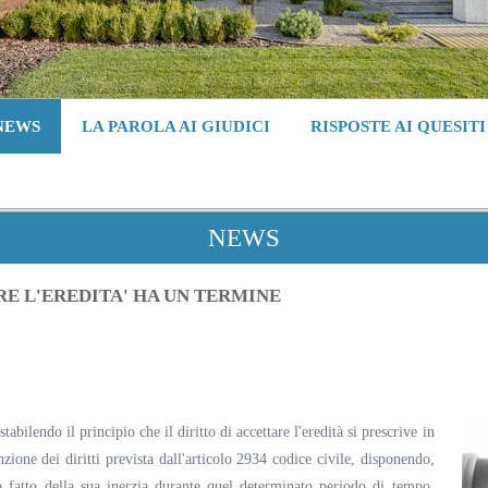
NEWS
LA PAROLA AI GIUDICI
RISPOSTE AI QUESITI
NEWS
RE L'EREDITA' HA UN TERMINE
stabilendo il principio che il diritto di accettare l'eredità si prescrive in
nzione dei diritti prevista dall'articolo 2934 codice civile, disponendo,
o fatto della sua inerzia durante quel determinato periodo di tempo,