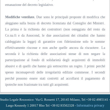
emanazione del decreto legislativo.
Modifiche ventilate.
Due sono le principali proposte di modifica che
aleggiano sulla bozza di decreto licenziata dal Consiglio dei Ministri.
La prima è la richiesta dei costruttori (non osteggiata del resto da
Co.na.fi e da Assocond, le due associazioni dei cittadini che hanno
caldeggiato la legge) di garantire con fideiussione solo le somme
effettivamente riscosse e non anche quelle ancora da riscuotere. La
seconda è la richiesta delle associazioni stesse di non negare la
partecipazione al fondo di solidarietà degli acquirenti di immobili
abusivi e di quelli che hanno già sottoscritto un rogito. I primi perché
spesso inconsapevoli delle irregolarità edilizie commesse. I secondi
perché possono essere stati costretti ad accollarsi il pagamento di
ipoteche non frazionate tra tutti gli acquirenti.
Studio Legale Rezzonico: Via G. Rossetti 17, 20145 Milano, Tel +39 02.4985141 -
Largo Kennedy 1 20017 Rho Tel +39 02.93502328 -
Informativa privacy