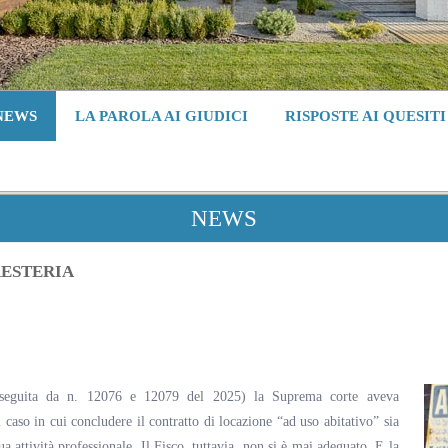
NEWS
LA PAROLA AI GIUDICI
RISPOSTE AI QUESITI
NEWS
RESTERIA
(seguita da n. 12076 e 12079 del 2025) la Suprema corte aveva
 caso in cui concludere il contratto di locazione “ad uso abitativo” sia
ua attività professionale. Il Fisco, tuttavia, non si è mai adeguato. E la