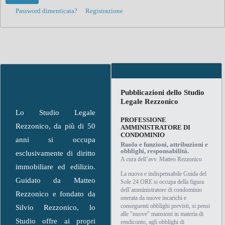
Password dimenticata?
Registrazione
Pubblicazioni dello Studio
Legale Rezzonico
Lo Studio Legale
PROFESSIONE
Rezzonico, da più di 50
AMMINISTRATORE DI
CONDOMINIO
anni si occupa
Ruolo e funzioni, attribuzioni e
obblighi, responsabilità.
esclusivamente di diritto
A cura dell’avv. Matteo Rezzonico
immobiliare ed edilizio.
La nuova e indispensabile Guida del
Guidato da Matteo
Sole 24 ORE si occupa della figura
dell’amministratore di condominio
Rezzonico e fondato da
onerata da nuove incarichi e
conseguenti obblighi previsti, si pensi
Silvio Rezzonico, lo
alle "nuove" mansioni in materia di
Studio offre ai propri
rendiconto, agli obblighi di