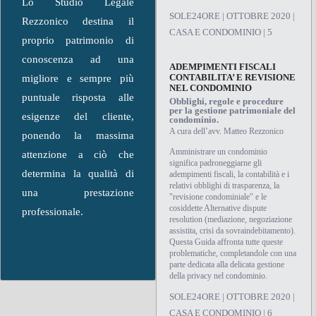
Lo Studio Legale
SOLE24ORE | OTTOBRE 2020 |
Rezzonico destina il
CASA E CONDOMINIO | 5
proprio patrimonio di
conoscenza ad una
ADEMPIMENTI FISCALI
CONTABILITA’ E REVISIONE
migliore e sempre più
NEL CONDOMINIO
puntuale risposta alle
Obblighi, regole e procedure
per la gestione patrimoniale del
esigenze del cliente,
condominio.
A cura dell’avv. Matteo Rezzonico
ponendo la massima
Amministrare un condominio
attenzione a ciò che
significa padroneggiarne gli
determina la qualità di
adempimenti fiscali, la contabilità e i
relativi obblighi di trasparenza, la
una prestazione
"revisione condominiale" e le
cosiddette Alternative dispute
professionale.
resolution (mediazione, negoziazione
assistita, crisi da sovraindebitamento).
Questa Guida affronta tutte queste
problematiche, completandole con una
parte dedicata alla delicata gestione
della privacy nel condominio.
SOLE24ORE | OTTOBRE 2020 |
CASA E CONDOMINIO | 6