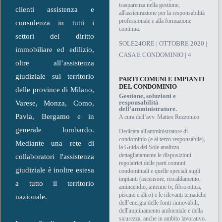
trasparenza nella gestione,
clienti assistenza e
all'assicurazione per la responsabilità
professionale e alla formazione
consulenza in tutti i
continua.
settori del diritto
SOLE24ORE | OTTOBRE 2020 |
immobiliare ed edilizio,
CASA E CONDOMINIO | 4
oltre all’assistenza
giudiziale sul territorio
PARTI COMUNI E IMPIANTI
DEL CONDOMINIO
delle province di Milano,
Gestione, soluzioni e
responsabilità
Varese, Monza, Como,
dell’amministratore.
Pavia, Bergamo e in
A cura dell’avv. Matteo Rezzonico
generale lombardo.
Dedicata all'amministratore di
condominio (e al terzo responsabile),
Mediante una rete di
la Guida del Sole analizza
dettagliatamente le disposizioni
collaboratori l'assistenza
regolatrici delle parti comuni
giudiziale è inoltre estesa
condominiali e quelle speciali sugli
impianti (ascensore, riscaldamento,
a tutto il territorio
antincendio, antenne tv, fibra ottica,
piscine e altro) e le rilevanti tematiche
nazionale.
dell’energia delle fonti rinnovabili,
dell'inquinamento ambientale e della
sicurezza, anche in ambito lavorativo.